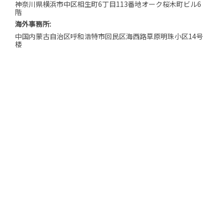
神奈川県横浜市中区相生町6丁目113番地オーク桜木町ビル6
階
海外事務所:
中国内蒙古自治区呼和浩特市回民区海西路草原明珠小区14号
楼
BLOG｜代表中西 東奔西走
BLOG｜スタッフ 日日是好日
サイトマップ
プライバシーポリシー
特定商取引法に基づく表記