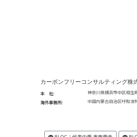
カーボンフリーコンサルティング株
神奈川県横浜市中区相生町
本 社:
中国内蒙古自治区呼和浩
海外事務所:
BLOG｜代表中西 東奔西走
BL