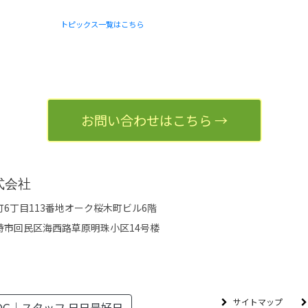
トピックス一覧はこちら
お問い合わせはこちら →
式会社
6丁目113番地オーク桜木町ビル6階
特市回民区海西路草原明珠小区14号楼
サイトマップ
OG｜スタッフ 日日是好日